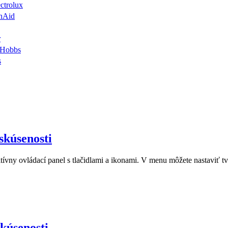
ctrolux
nAid
r
 Hobbs
s
kúsenosti
ovládací panel s tlačidlami a ikonami. V menu môžete nastaviť tvrdos
kúsenosti