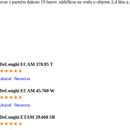
ar s parným tlakom 19 barov, nádržkou na vodu o objeme 2,4 litra a
DeLonghi ECAM 370.95 T
94.8
Ukázať
Recenzia
DeLonghi ECAM 45.760 W
94.6
Ukázať
Recenzia
DeLonghi ETAM 29.660 SB
94.4