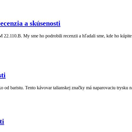
cenzia a skúsenosti
.110.B. My sme ho podrobili recenzii a hľadali sme, kde ho kúpite na
ti
d baristu. Tento kávovar talianskej značky má naparovaciu trysku na
ti