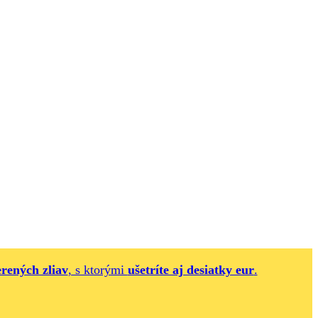
erených zliav
, s ktorými
ušetríte aj desiatky eur
.