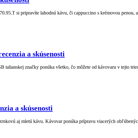
 si pripravíte lahodnú kávu, či cappuccino s krémovou penou, ako
cenzia a skúsenosti
alianskej značky ponúka všetko, čo môžete od kávovaru v tejto trie
zia a skúsenosti
kovú aj mletú kávu. Kávovar ponúka prípravu viacerých obľúbených 