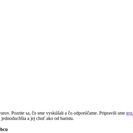
varov. Pozrite sa, čo sme vyskúšali a čo odporúčame. Pripravili sme
tes
y
jednoduchšia a jej chuť ako od baristu.
obcu