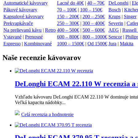
Automatické kávovary
Lacné do 40€
|
40 – 70€
DeLonghi
|
Ele
Pákové kávovary
70 – 100€
|
100 – 150€
Bosch
|
Kitche
Kapsulové kávovary
150 – 200€
|
200 – 250€
Krups
|
Singer
Prekvapkávače
250 – 300€
|
300 – 400€
Severin
|
Catle
Na prelievanú kávu
|
Retro
400 – 500€
|
500 – 600€
AEG
|
Russell
Vstavané
|
Prenosné
600 – 800€
|
800 – 1000€
Sencor
|
Philip
Espresso
|
Kombinované
1000 – 1500€
|
Od 1500€
Jura
|
Makita
Naše recenzie kávovarov
DeLonghi ECAM 22.110 W recenzia a s
Vzhľadu kávovaru DeLonghi ECAM 22.110 W dominuje intuitívny 
Veľká kapacita nádobky...
Celá recenzia a hodnotenie
DeLonghi ECAM 370.95 T recenzia a s