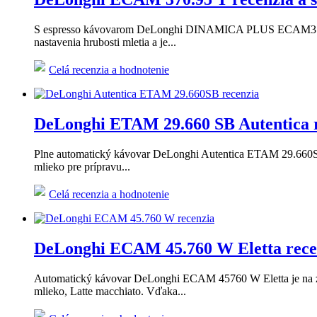
S espresso kávovarom DeLonghi DINAMICA PLUS ECAM370.95.T
nastavenia hrubosti mletia a je...
Celá recenzia a hodnotenie
DeLonghi ETAM 29.660 SB Autentica re
Plne automatický kávovar DeLonghi Autentica ETAM 29.660SB t
mlieko pre prípravu...
Celá recenzia a hodnotenie
DeLonghi ECAM 45.760 W Eletta recen
Automatický kávovar DeLonghi ECAM 45760 W Eletta je na zrn
mlieko, Latte macchiato. Vďaka...