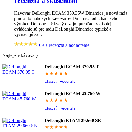
recenzia a skúsenosti
Kávovar DeLonghi ECAM 350.35W Dinamica je nová rada
plne automatických kávovarov Dinamica od talianskeho
výrobcu DeLonghi.Skvelý dizajn, prehľadný displej a
ovládanie sú pre radu DeLonghi Dinamica typické a
vyznačujú sa...
Celá recenzia a hodnotenie
Najlepšie kávovary
DeLonghi ECAM 370.95 T
94.8
Ukázať
Recenzia
DeLonghi ECAM 45.760 W
94.6
Ukázať
Recenzia
DeLonghi ETAM 29.660 SB
94.4