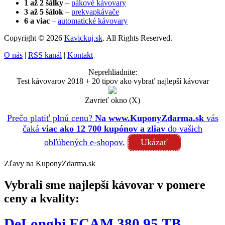
1 až 2 šálky
–
pákové kávovary
3 až 5 šálok
–
prekvapkávače
6 a viac
–
automatické kávovary
Copyright © 2026
Kavickuj.sk
. All Rights Reserved.
O nás
|
RSS kanál
|
Kontakt
Neprehliadnite:
Test kávovarov 2018 + 20 tipov ako vybrať najlepší kávovar
Zavrieť okno (X)
Prečo platiť plnú cenu?
Na www.KuponyZdarma.sk
vás
čaká
viac ako 12 700 kupónov a zliav
do vašich
obľúbených e-shopov.
Ukázať
Zľavy na KuponyZdarma.sk
Vybrali sme najlepší kávovar v pomere
ceny a kvality:
DeLonghi ECAM 380.95.TB