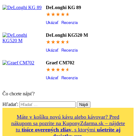
DeLonghi KG 89
93.2
Ukázať
Recenzia
DeLonghi KG520 M
91.4
Ukázať
Recenzia
Graef CM702
91.4
Ukázať
Recenzia
Čo chcete nájsť?
Hľadať:
Máte v košíku novú kávu alebo kávovar? Pred
nákupom sa pozrite na KuponyZdarma.sk – nájdete
tu
tisíce overených zliav
, s ktorými
ušetríte aj
desiatky eur
.