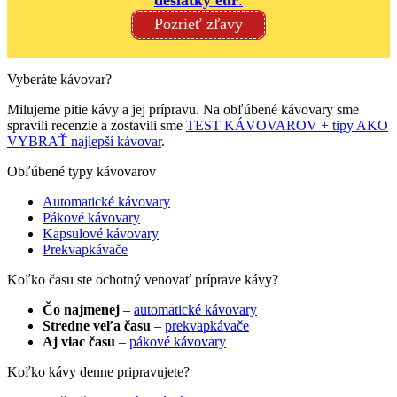
Pozrieť zľavy
Vyberáte kávovar?
Milujeme pitie kávy a jej prípravu. Na obľúbené kávovary sme
spravili recenzie a zostavili sme
TEST KÁVOVAROV + tipy AKO
VYBRAŤ najlepší kávovar
.
Obľúbené typy kávovarov
Automatické kávovary
Pákové kávovary
Kapsulové kávovary
Prekvapkávače
Koľko času ste ochotný venovať príprave kávy?
Čo najmenej
–
automatické kávovary
Stredne veľa času
–
prekvapkávače
Aj viac času
–
pákové kávovary
Koľko kávy denne pripravujete?