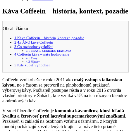
Káva Coffeein – história, kontext, pozadie
Obsah článku
1
Káva Coffeein – história, kontext, pozadie
2
4x ÁNO káve Coffeein
3
Čo rozhodne vyskúšať
3.1
BRASIL CERRADO DIAMOND
4
Coffeein káva – naše hodnotenie
4.1
Plusy
4.2
Mínusy
5
Kde kúpiť výhodne?
Coffeein vznikol ešte v roku 2011 ako
malý e-shop s talianskou
kávou
, no s časom sa pretvoril na plnohodnotnú pražiareň
výberovej kávy. Pražiareň postupne rástla a v roku 2015 otvorila
vlastné priestory v Šahách, kde vzniká väčšina ich rôznych blendov
a odrodových káv.
V srdci filozofie Coffeein je
komunita kávomilcov, ktorá hľadá
kvalitu a čerstvosť pred lacnými supermarketovými značkami
.
Pražiareň si zakladá na osobnom vzťahu s farmármi, z ktorých
mnohí pochádzajú z vzdialených krajín – a práve tieto priamé