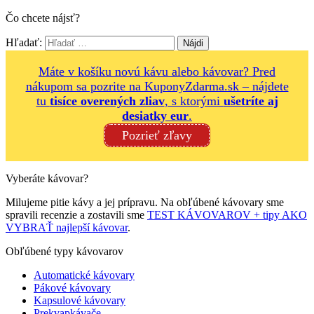
Čo chcete nájsť?
Hľadať:
Máte v košíku novú kávu alebo kávovar? Pred
nákupom sa pozrite na KuponyZdarma.sk – nájdete
tu
tisíce overených zliav
, s ktorými
ušetríte aj
desiatky eur
.
Pozrieť zľavy
Vyberáte kávovar?
Milujeme pitie kávy a jej prípravu. Na obľúbené kávovary sme
spravili recenzie a zostavili sme
TEST KÁVOVAROV + tipy AKO
VYBRAŤ najlepší kávovar
.
Obľúbené typy kávovarov
Automatické kávovary
Pákové kávovary
Kapsulové kávovary
Prekvapkávače