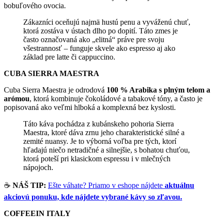
bobuľového ovocia.
Zákazníci oceňujú najmä hustú penu a vyváženú chuť,
ktorá zostáva v ústach dlho po dopití. Táto zmes je
často označovaná ako „elitná“ práve pre svoju
všestrannosť – funguje skvele ako espresso aj ako
základ pre latte či cappuccino.
CUBA SIERRA MAESTRA
Cuba Sierra Maestra je odrodová
100 % Arabika s plným telom a
arómou
, ktorá kombinuje čokoládové a tabakové tóny, a často je
popisovaná ako veľmi hlboká a komplexná bez kyslosti.
Táto káva pochádza z kubánskeho pohoria Sierra
Maestra, ktoré dáva zrnu jeho charakteristické silné a
zemité nuansy. Je to výborná voľba pre tých, ktorí
hľadajú niečo netradičné a silnejšie, s bohatou chuťou,
ktorá poteší pri klasickom espressu i v mlečných
nápojoch.
☕
NÁŠ TIP:
Ešte váhate? Priamo v eshope nájdete
aktuálnu
akciovú ponuku, kde nájdete vybrané kávy so zľavou.
COFFEEIN ITALY