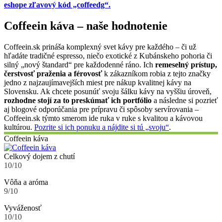
eshope zľavový kód „coffeedg“.
Coffeein káva – naše hodnotenie
Coffeein.sk prináša komplexný svet kávy pre každého – či už
hľadáte tradičné espresso, niečo exotické z Kubánskeho pohoria či
silný „nový štandard“ pre každodenné ráno. Ich
remeselný prístup,
čerstvosť praženia a férovosť
k zákazníkom robia z tejto značky
jedno z najzaujímavejších miest pre nákup kvalitnej kávy na
Slovensku. Ak chcete posunúť svoju šálku kávy na vyššiu úroveň,
rozhodne stojí za to preskúmať ich portfólio
a následne si pozrieť
aj blogové odporúčania pre prípravu či spôsoby servírovania –
Coffeein.sk týmto smerom ide ruka v ruke s kvalitou a kávovou
kultúrou.
Pozrite si ich ponuku a nájdite si tú „svoju“
.
Coffeein káva
Celkový dojem z chutí
10/10
Vôňa a aróma
9/10
Vyváženosť
10/10