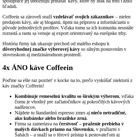
spolupráce jej umožňujú prinášať kávy, ktoré by inak na trhu ťažko
hľadali.
Coffeein sa zároveň snaží
vzdelávať svojich zákazníkov
– nielen
predajom kávy, ale aj blogami, tipmi na prípravu a informáciami o
pôvode jednotlivých profilov. Vďaka tomu sa ich komunita neustále
rozrastá a rastu sa venuje aj export orientovaný na európske trhy.
História firmy tak ukazuje prechod od malého eshopu k
dôveryhodnej značke výberovej kávy
so silným postavením v
slovenskom aj medzinárodnom prostredí.
4x ÁNO káve Coffeein
Poďme sa ešte raz pozrieť v kocke na to, prečo vyskúšať niektorú z
káv značky Coffeein!
Kombinuje remeselnú kvalitu so širokým výberom
, vďaka
čomu je vhodný pre začiatočníkov aj pokročilých kávových
nadšencov.
Nájdete tu štandardnú espresso zmes aj
niečo netradičné,
ako kubánske alebo brazílske zrná
.
Firma sa zameriava na
čerstvosť – praženie prebieha v
malých dávkach priamo na Slovensku
, v pražiarni v
Šahách – a snaží sa o férový prístup k pestovateľom aj