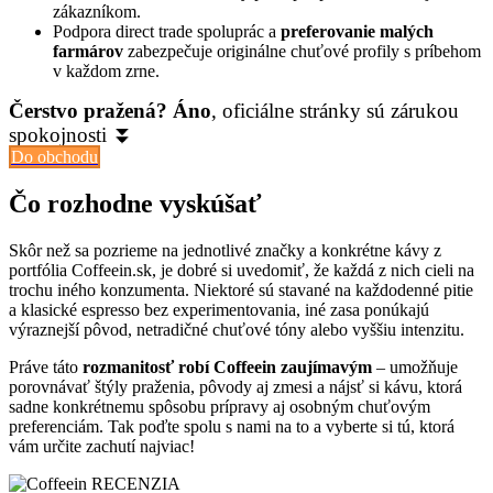
zákazníkom.
Podpora direct trade spoluprác a
preferovanie malých
farmárov
zabezpečuje originálne chuťové profily s príbehom
v každom zrne.
Čerstvo pražená? Áno
, oficiálne stránky sú zárukou
spokojnosti ⏬
Do obchodu
Čo rozhodne vyskúšať
Skôr než sa pozrieme na jednotlivé značky a konkrétne kávy z
portfólia Coffeein.sk, je dobré si uvedomiť, že každá z nich cieli na
trochu iného konzumenta. Niektoré sú stavané na každodenné pitie
a klasické espresso bez experimentovania, iné zasa ponúkajú
výraznejší pôvod, netradičné chuťové tóny alebo vyššiu intenzitu.
Práve táto
rozmanitosť robí Coffeein zaujímavým
– umožňuje
porovnávať štýly praženia, pôvody aj zmesi a nájsť si kávu, ktorá
sadne konkrétnemu spôsobu prípravy aj osobným chuťovým
preferenciám. Tak poďte spolu s nami na to a vyberte si tú, ktorá
vám určite zachutí najviac!