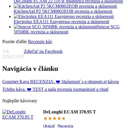
DeLonghi ECAM 22.110 B Magnifica recenzia a skúsenosti
KitchenAid P2 5KCM0802EOB recenzia a skúsenosti
Electrolux EEA111 Easypresso recenzia a skúsenosti
Sencor SCG
5050BK recenzia a skúsenosti
Pozrite ďalšie
Recenzie káv
10k
Zdieľať na Facebook
ZDIEĽANÍ
Navigácia v článku
Gourmet Kava RECENZIA. ❤️ Skúsenosť s e-shopom aj kávou
Tchibo káva. ❤️ TEST a naša recenzia rozmanitosti a chutí
Najlepšie kávovary
DeLonghi ECAM 370.95 T
94.8
Ukázať
Recenzia