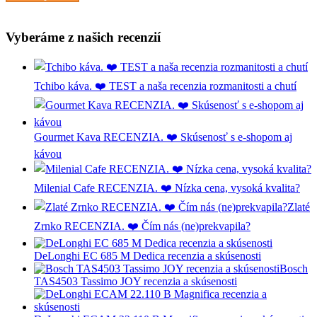
Vyberáme z našich recenzií
Tchibo káva. ❤️ TEST a naša recenzia rozmanitosti a chutí
Gourmet Kava RECENZIA. ❤️ Skúsenosť s e-shopom aj
kávou
Milenial Cafe RECENZIA. ❤️ Nízka cena, vysoká kvalita?
Zlaté
Zrnko RECENZIA. ❤️ Čím nás (ne)prekvapila?
DeLonghi EC 685 M Dedica recenzia a skúsenosti
Bosch
TAS4503 Tassimo JOY recenzia a skúsenosti