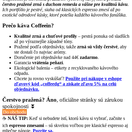
čerstvo pražené zrná s duchom remesla a vášne pre kvalitnú kávu
.
Ich portfólio je pestré, siaha od klasických espresso zmesí až po
exotické odrodové kúsky, ktoré potešia každého kávového fanúšika.
Prečo káva Coffeein?
Kvalitné zrná a chuťové profily
– pestrá ponuka od sladších
až po výraznejšie západné tóny.
Pražené podľa objednávky, takže
zrná sú vždy čerstvé
, aby
ste dostali čo najviac arómy.
Doručenie pri objednávke nad 44€
zadarmo
.
Garancia
vrátenia peňazí
.
Ekologické balenia – etikety z recyklovaného kávového
odpadu.
Chcete ju rovno vyskúšať?
Použite pri nákupe v eshope
zľavový kód „coffeedg“ a získate zľavu 5% na celú
objednávku.
Čerstvo pražená? Áno
, oficiálne stránky sú zárukou
spokojnosti ⏬
Do obchodu
☕
NÁŠ TIP:
Keď si nebudete istí, ktorú kávu si vybrať, začnite s
ich
espresso zmesami
– sú skvelou voľbou pre klasické espresso aj
mliečne nápoje.
Pozrite sa.