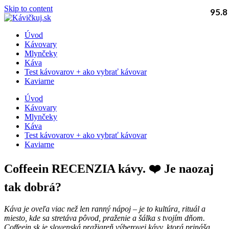
Skip to content
95.8
Úvod
Kávovary
Mlynčeky
Káva
Test kávovarov + ako vybrať kávovar
Kaviarne
Úvod
Kávovary
Mlynčeky
Káva
Test kávovarov + ako vybrať kávovar
Kaviarne
Coffeein RECENZIA kávy. ❤️ Je naozaj
tak dobrá?
Káva je oveľa viac než len ranný nápoj – je to kultúra, rituál a
miesto, kde sa stretáva pôvod, praženie a šálka s tvojím dňom.
Coffeein.sk je slovenská pražiareň výberovej kávy, ktorá prináša