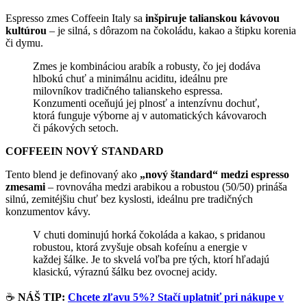
Espresso zmes Coffeein Italy sa
inšpiruje talianskou kávovou
kultúrou
– je silná, s dôrazom na čokoládu, kakao a štipku korenia
či dymu.
Zmes je kombináciou arabík a robusty, čo jej dodáva
hlbokú chuť a minimálnu aciditu, ideálnu pre
milovníkov tradičného talianskeho espressa.
Konzumenti oceňujú jej plnosť a intenzívnu dochuť,
ktorá funguje výborne aj v automatických kávovaroch
či pákových setoch.
COFFEEIN NOVÝ STANDARD
Tento blend je definovaný ako
„nový štandard“ medzi espresso
zmesami
– rovnováha medzi arabikou a robustou (50/50) prináša
silnú, zemitéjšiu chuť bez kyslosti, ideálnu pre tradičných
konzumentov kávy.
V chuti dominujú horká čokoláda a kakao, s pridanou
robustou, ktorá zvyšuje obsah kofeínu a energie v
každej šálke. Je to skvelá voľba pre tých, ktorí hľadajú
klasickú, výraznú šálku bez ovocnej acidy.
☕
NÁŠ TIP:
Chcete zľavu 5%? Stačí uplatniť pri nákupe v