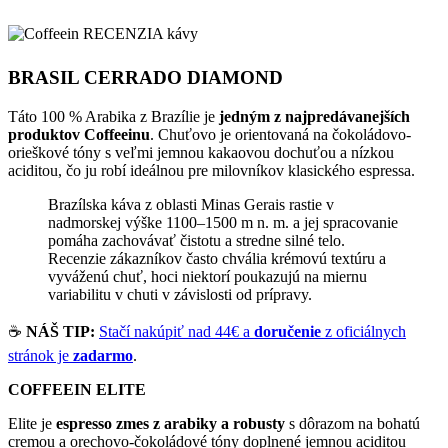
BRASIL CERRADO DIAMOND
Táto 100 % Arabika z Brazílie je
jedným z najpredávanejších
produktov Coffeeinu
. Chuťovo je orientovaná na čokoládovo-
orieškové tóny s veľmi jemnou kakaovou dochuťou a nízkou
aciditou, čo ju robí ideálnou pre milovníkov klasického espressa.
Brazílska káva z oblasti Minas Gerais rastie v
nadmorskej výške 1100–1500 m n. m. a jej spracovanie
pomáha zachovávať čistotu a stredne silné telo.
Recenzie zákazníkov často chvália krémovú textúru a
vyváženú chuť, hoci niektorí poukazujú na miernu
variabilitu v chuti v závislosti od prípravy.
☕
NÁŠ TIP:
Stačí nakúpiť nad 44€ a
doručenie
z oficiálnych
stránok je
zadarmo
.
COFFEEIN ELITE
Elite je
espresso zmes z arabiky a robusty
s dôrazom na bohatú
cremou a orechovo-čokoládové tóny doplnené jemnou aciditou