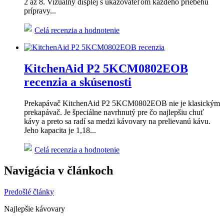
2 až 8. Vizuálny displej s ukazovateľom každého priebehu
prípravy...
Celá recenzia a hodnotenie
KitchenAid P2 5KCM0802EOB
recenzia a skúsenosti
Prekapávač KitchenAid P2 5KCM0802EOB nie je klasickým
prekapávač. Je špeciálne navrhnutý pre čo najlepšiu chuť
kávy a preto sa radí sa medzi kávovary na prelievanú kávu.
Jeho kapacita je 1,18...
Celá recenzia a hodnotenie
Navigácia v článkoch
Predošlé články
Najlepšie kávovary