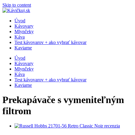
Skip to content
Úvod
Kávovary
Mlynčeky
Káva
Test kávovarov + ako vybrať kávovar
Kaviarne
Úvod
Kávovary
Mlynčeky
Káva
Test kávovarov + ako vybrať kávovar
Kaviarne
Prekapávače s vymeniteľným
filtrom