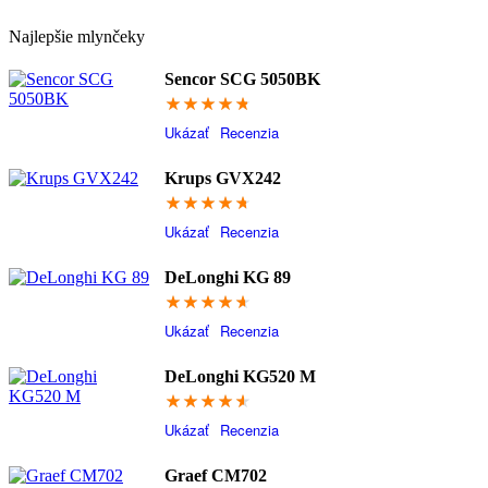
Najlepšie mlynčeky
Sencor SCG 5050BK
95
Ukázať
Recenzia
Krups GVX242
94.6
Ukázať
Recenzia
DeLonghi KG 89
93.2
Ukázať
Recenzia
DeLonghi KG520 M
91.4
Ukázať
Recenzia
Graef CM702