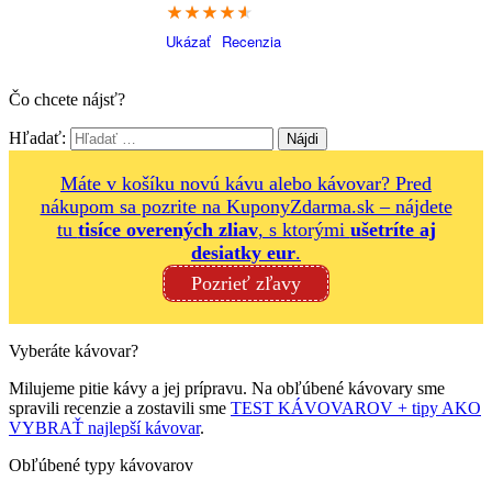
91.4
Ukázať
Recenzia
Čo chcete nájsť?
Hľadať:
Máte v košíku novú kávu alebo kávovar? Pred
nákupom sa pozrite na KuponyZdarma.sk – nájdete
tu
tisíce overených zliav
, s ktorými
ušetríte aj
desiatky eur
.
Pozrieť zľavy
Vyberáte kávovar?
Milujeme pitie kávy a jej prípravu. Na obľúbené kávovary sme
spravili recenzie a zostavili sme
TEST KÁVOVAROV + tipy AKO
VYBRAŤ najlepší kávovar
.
Obľúbené typy kávovarov