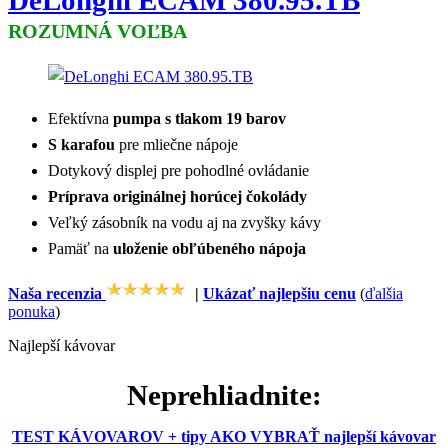
DeLonghi ECAM 380.95.TB
ROZUMNÁ VOĽBA
Efektívna
pumpa s tlakom 19 barov
S karafou
pre mliečne nápoje
Dotykový displej pre pohodlné ovládanie
Príprava originálnej horúcej čokolády
Veľký zásobník na vodu aj na zvyšky kávy
Pamäť na
uloženie obľúbeného nápoja
Naša recenzia
|
Ukázať najlepšiu cenu
(
ďalšia
ponuka
)
Najlepší kávovar
Neprehliadnite:
TEST KÁVOVAROV + tipy AKO VYBRAŤ najlepší kávovar