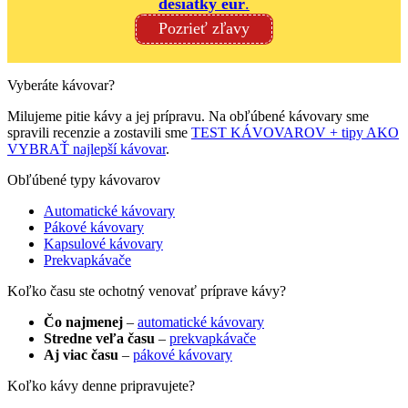
desiatky eur
.
Pozrieť zľavy
Vyberáte kávovar?
Milujeme pitie kávy a jej prípravu. Na obľúbené kávovary sme
spravili recenzie a zostavili sme
TEST KÁVOVAROV + tipy AKO
VYBRAŤ najlepší kávovar
.
Obľúbené typy kávovarov
Automatické kávovary
Pákové kávovary
Kapsulové kávovary
Prekvapkávače
Koľko času ste ochotný venovať príprave kávy?
Čo najmenej
–
automatické kávovary
Stredne veľa času
–
prekvapkávače
Aj viac času
–
pákové kávovary
Koľko kávy denne pripravujete?