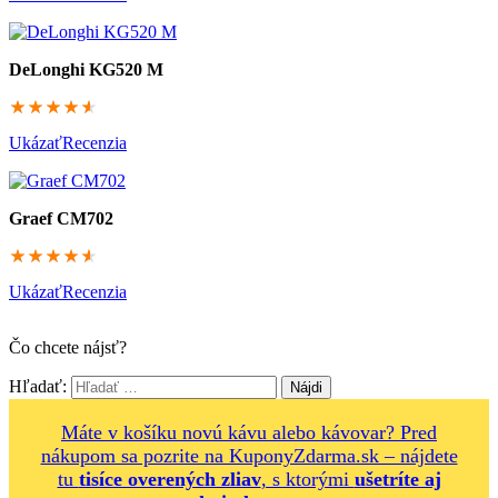
DeLonghi KG520 M
91.4
Ukázať
Recenzia
Graef CM702
91.4
Ukázať
Recenzia
Čo chcete nájsť?
Hľadať:
Máte v košíku novú kávu alebo kávovar? Pred
nákupom sa pozrite na KuponyZdarma.sk – nájdete
tu
tisíce overených zliav
, s ktorými
ušetríte aj