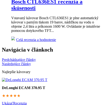
Bosch CTL636ES1 recenzia a
skúsenosti
Vstavaný kávovar Bosch CTL636ES1 je plne automatický
kávovar s parným tlakom 19 barov, nádržkou na vodu o
objeme 2,4 litra a príkonom 1600 W. Ovládanie je intuitívne
pomocou dotykového TFT...
Celá recenzia a hodnotenie
Navigácia v článkoch
Predchádzajúce články
Nasledujúce články
Najlepšie kávovary
DeLonghi ECAM 370.95 T
94.8
Ukázať
Recenzia