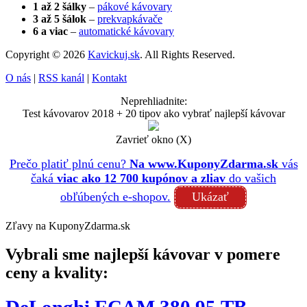
1 až 2 šálky
–
pákové kávovary
3 až 5 šálok
–
prekvapkávače
6 a viac
–
automatické kávovary
Copyright © 2026
Kavickuj.sk
. All Rights Reserved.
O nás
|
RSS kanál
|
Kontakt
Neprehliadnite:
Test kávovarov 2018 + 20 tipov ako vybrať najlepší kávovar
Zavrieť okno (X)
Prečo platiť plnú cenu?
Na www.KuponyZdarma.sk
vás
čaká
viac ako 12 700 kupónov a zliav
do vašich
obľúbených e-shopov.
Ukázať
Zľavy na KuponyZdarma.sk
Vybrali sme najlepší kávovar v pomere
ceny a kvality: