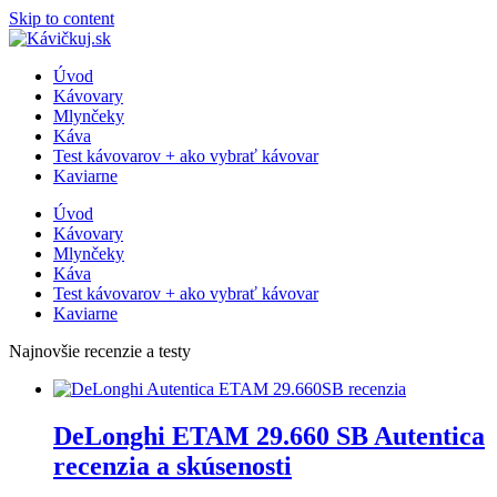
Skip to content
Úvod
Kávovary
Mlynčeky
Káva
Test kávovarov + ako vybrať kávovar
Kaviarne
Úvod
Kávovary
Mlynčeky
Káva
Test kávovarov + ako vybrať kávovar
Kaviarne
Najnovšie recenzie a testy
DeLonghi ETAM 29.660 SB Autentica
recenzia a skúsenosti