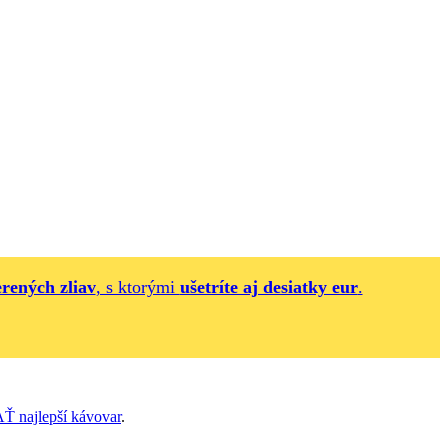
erených zliav
, s ktorými
ušetríte aj desiatky eur
.
ajlepší kávovar
.