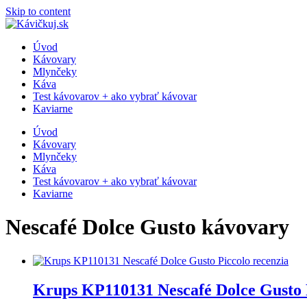
Skip to content
Úvod
Kávovary
Mlynčeky
Káva
Test kávovarov + ako vybrať kávovar
Kaviarne
Úvod
Kávovary
Mlynčeky
Káva
Test kávovarov + ako vybrať kávovar
Kaviarne
Nescafé Dolce Gusto kávovary
Krups KP110131 Nescafé Dolce Gusto P