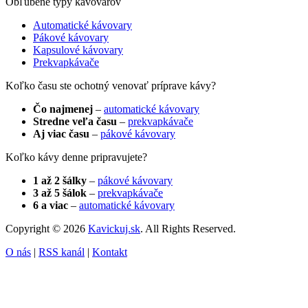
Obľúbené typy kávovarov
Automatické kávovary
Pákové kávovary
Kapsulové kávovary
Prekvapkávače
Koľko času ste ochotný venovať príprave kávy?
Čo najmenej
–
automatické kávovary
Stredne veľa času
–
prekvapkávače
Aj viac času
–
pákové kávovary
Koľko kávy denne pripravujete?
1 až 2 šálky
–
pákové kávovary
3 až 5 šálok
–
prekvapkávače
6 a viac
–
automatické kávovary
Copyright © 2026
Kavickuj.sk
. All Rights Reserved.
O nás
|
RSS kanál
|
Kontakt