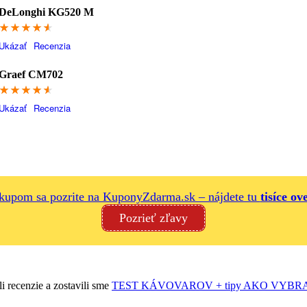
DeLonghi KG520 M
91.4
Ukázať
Recenzia
Graef CM702
91.4
Ukázať
Recenzia
ákupom sa pozrite na KuponyZdarma.sk – nájdete tu
tisíce ov
Pozrieť zľavy
i recenzie a zostavili sme
TEST KÁVOVAROV + tipy AKO VYBRAŤ n