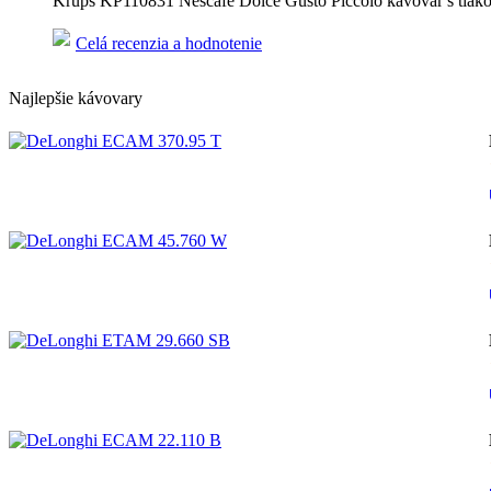
Krups KP110831 Nescafé Dolce Gusto Piccolo kávovar s tlakom 1
Celá recenzia a hodnotenie
Najlepšie kávovary