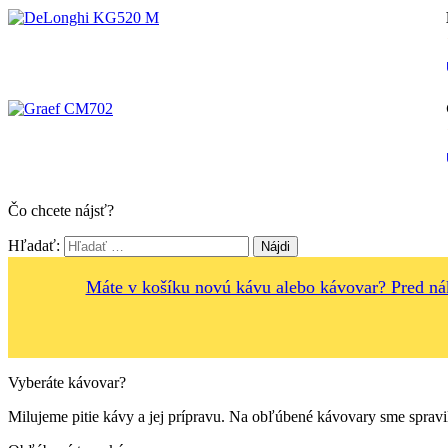
Čo chcete nájsť?
Hľadať:
Máte v košíku novú kávu alebo kávovar? Pred n
Vyberáte kávovar?
Milujeme pitie kávy a jej prípravu. Na obľúbené kávovary sme spravil