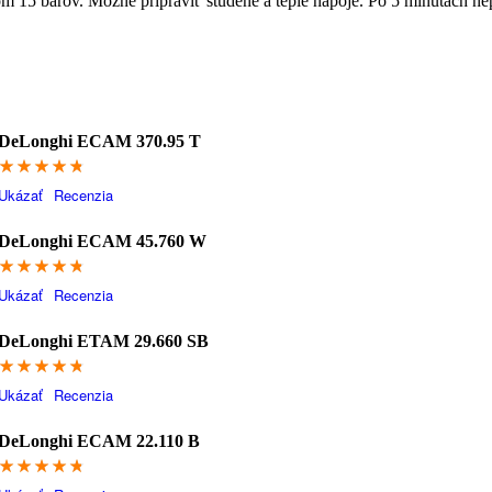
5 barov. Možné pripraviť studené a teplé nápoje. Po 5 minutách nepou
DeLonghi ECAM 370.95 T
94.8
Ukázať
Recenzia
DeLonghi ECAM 45.760 W
94.6
Ukázať
Recenzia
DeLonghi ETAM 29.660 SB
94.4
Ukázať
Recenzia
DeLonghi ECAM 22.110 B
94.2