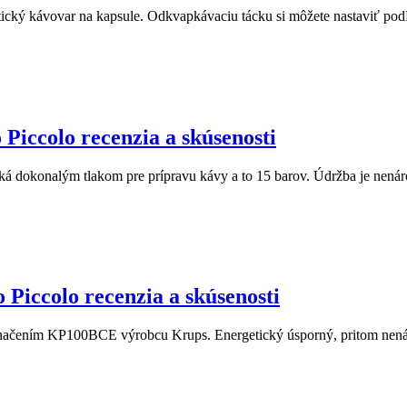
ký kávovar na kapsule. Odkvapkávaciu tácku si môžete nastaviť podľa
iccolo recenzia a skúsenosti
okonalým tlakom pre prípravu kávy a to 15 barov. Údržba je nenáročn
iccolo recenzia a skúsenosti
načením KP100BCE výrobcu Krups. Energetický úsporný, pritom nenáro