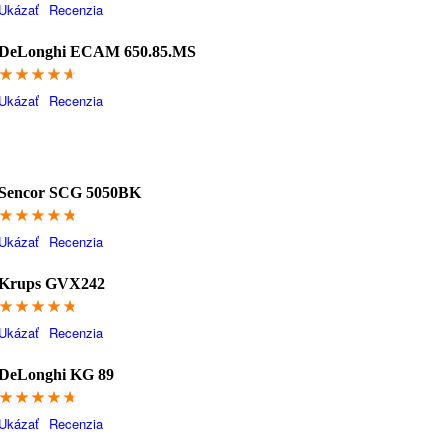
Ukázať
Recenzia
DeLonghi ECAM 650.85.MS
92.4
Ukázať
Recenzia
Sencor SCG 5050BK
95
Ukázať
Recenzia
Krups GVX242
94.6
Ukázať
Recenzia
DeLonghi KG 89
93.2
Ukázať
Recenzia