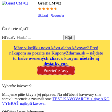
Graef CM702
91.4
Ukázať
Recenzia
Čo chcete nájsť?
Hľadať:
Máte v košíku novú kávu alebo kávovar? Pred
nákupom sa pozrite na KuponyZdarma.sk – nájdete
tu
tisíce overených zliav
, s ktorými
ušetríte aj
desiatky eur
.
Pozrieť zľavy
Vyberáte kávovar?
Milujeme pitie kávy a jej prípravu. Na obľúbené kávovary sme
spravili recenzie a zostavili sme
TEST KÁVOVAROV + tipy AKO
VYBRAŤ najlepší kávovar
.
Obľúbené typy kávovarov