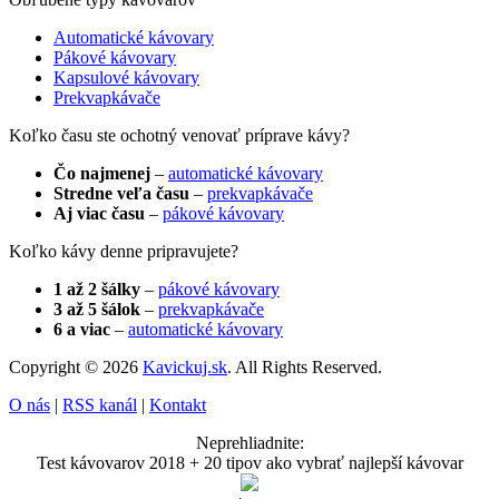
Automatické kávovary
Pákové kávovary
Kapsulové kávovary
Prekvapkávače
Koľko času ste ochotný venovať príprave kávy?
Čo najmenej
–
automatické kávovary
Stredne veľa času
–
prekvapkávače
Aj viac času
–
pákové kávovary
Koľko kávy denne pripravujete?
1 až 2 šálky
–
pákové kávovary
3 až 5 šálok
–
prekvapkávače
6 a viac
–
automatické kávovary
Copyright © 2026
Kavickuj.sk
. All Rights Reserved.
O nás
|
RSS kanál
|
Kontakt
Neprehliadnite:
Test kávovarov 2018 + 20 tipov ako vybrať najlepší kávovar