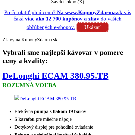
Zavrieť okno (X)
Prečo platiť plnú cenu?
Na www.KuponyZdarma.sk
vás
čaká
viac ako 12 700 kupónov a zliav
do vašich
obľúbených e-shopov.
Ukázať
Zľavy na KuponyZdarma.sk
Vybrali sme najlepší kávovar v pomere
ceny a kvality:
DeLonghi ECAM 380.95.TB
ROZUMNÁ VOĽBA
Efektívna
pumpa s tlakom 19 barov
S karafou
pre mliečne nápoje
Dotykový displej pre pohodlné ovládanie
Príprava originálnej horúcej čokolády