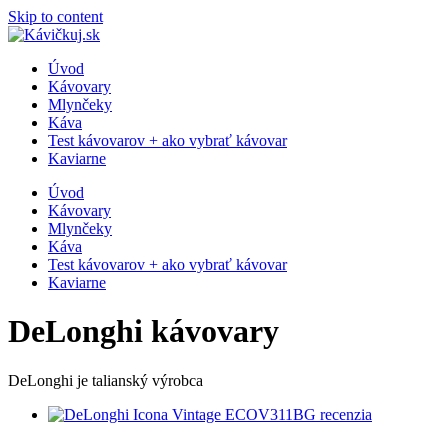
Skip to content
Úvod
Kávovary
Mlynčeky
Káva
Test kávovarov + ako vybrať kávovar
Kaviarne
Úvod
Kávovary
Mlynčeky
Káva
Test kávovarov + ako vybrať kávovar
Kaviarne
DeLonghi kávovary
DeLonghi je talianský výrobca